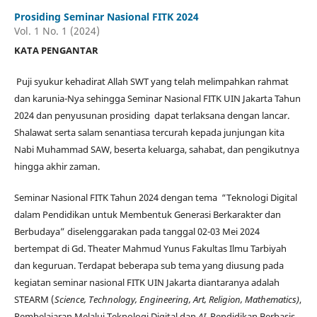
Prosiding Seminar Nasional FITK 2024
Vol. 1 No. 1 (2024)
KATA PENGANTAR
Puji syukur kehadirat Allah SWT yang telah melimpahkan rahmat
dan karunia-Nya sehingga Seminar Nasional FITK UIN Jakarta Tahun
2024 dan penyusunan prosiding dapat terlaksana dengan lancar.
Shalawat serta salam senantiasa tercurah kepada junjungan kita
Nabi Muhammad SAW, beserta keluarga, sahabat, dan pengikutnya
hingga akhir zaman.
Seminar Nasional FITK Tahun 2024 dengan tema “Teknologi Digital
dalam Pendidikan untuk Membentuk Generasi Berkarakter dan
Berbudaya” diselenggarakan pada tanggal 02-03 Mei 2024
bertempat di Gd. Theater Mahmud Yunus Fakultas Ilmu Tarbiyah
dan keguruan. Terdapat beberapa sub tema yang diusung pada
kegiatan seminar nasional FITK UIN Jakarta diantaranya adalah
STEARM (
Science, Technology, Engineering, Art, Religion, Mathematics)
,
Pembelajaran Melalui Teknologi Digital dan
AI
, Pendidikan Berbasis